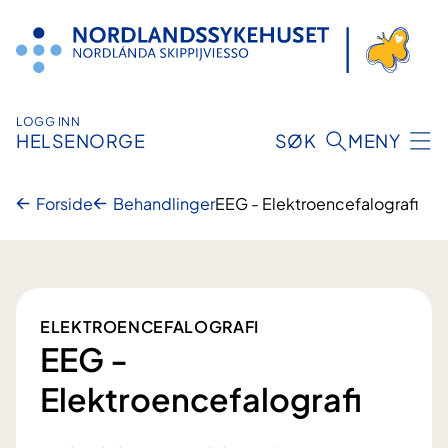
Hopp
til
innhold
LOGG INN
HELSENORGE
SØK
MENY
Forside
Behandlinger
EEG - Elektroencefalografi
ELEKTROENCEFALOGRAFI
EEG -
Elektroencefalografi