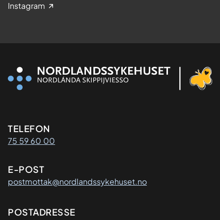
Instagram
Kontaktinformasjon
TELEFON
75 59 60 00
E-POST
postmottak@nordlandssykehuset.no
Adresse
POSTADRESSE