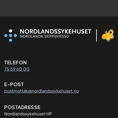
Kontaktinformasjon
TELEFON
75 59 60 00
E-POST
postmottak@nordlandssykehuset.no
Adresse
POSTADRESSE
Nordlandssykehuset HF