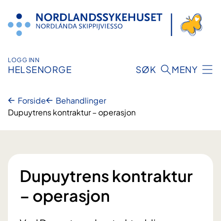
Hopp
til
innhold
LOGG INN
HELSENORGE
SØK
MENY
Forside
Behandlinger
Dupuytrens kontraktur – operasjon
Dupuytrens kontraktur
– operasjon