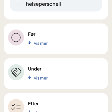
helsepersonell
Før
Vis mer
Under
Vis mer
Etter