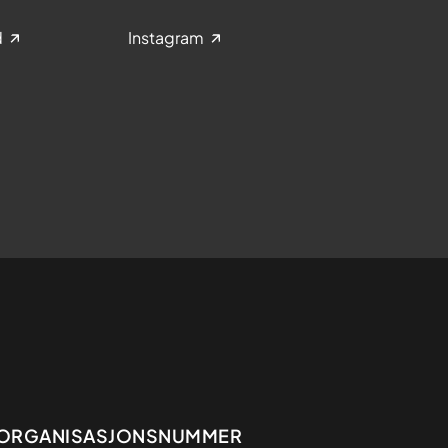
d
Instagram
Organisasjon
ORGANISASJONSNUMMER