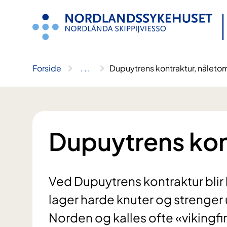
Hopp
til
innhold
Forside
..
.
Dupuytrens kontraktur, nåleto
Dupuytrens kon
Ved Dupuytrens kontraktur blir
lager harde knuter og strenger 
Norden og kalles ofte «vikingfi