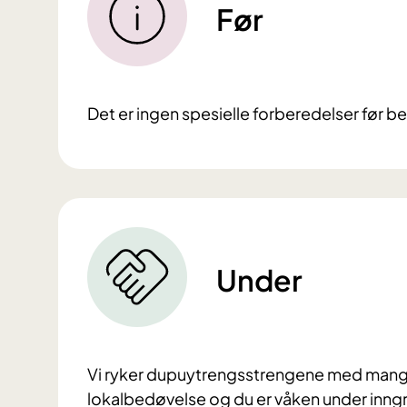
Før
Det er ingen spesielle forberedelser før b
Under
Vi ryker dupuytrengsstrengene med mange
lokalbedøvelse og du er våken under inngre