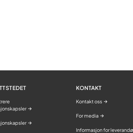
TTSTEDET
KONTAKT
trere
Kontakt oss
sjonskapsler
For media
sjonskapsler
Informasjon for leverandø