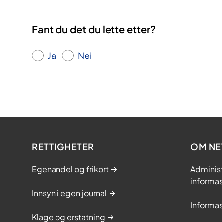
Fant du det du lette etter?
Ja
Nei
RETTIGHETER
OM NE
Egenandel og frikort
Adminis
informa
Innsyn i egen journal
Informa
Klage og erstatning