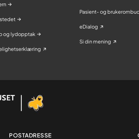
ern
Pasient- og brukerombu
stedet
eDialog
to og lydopptak
Si din mening
elighetserklæring
Adresse
POSTADRESSE