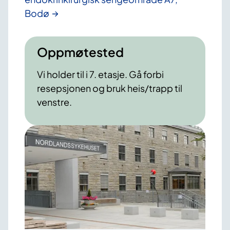
Bodø
Oppmøtested
Vi holder til i 7. etasje. Gå forbi
resepsjonen og bruk heis/trapp til
venstre.