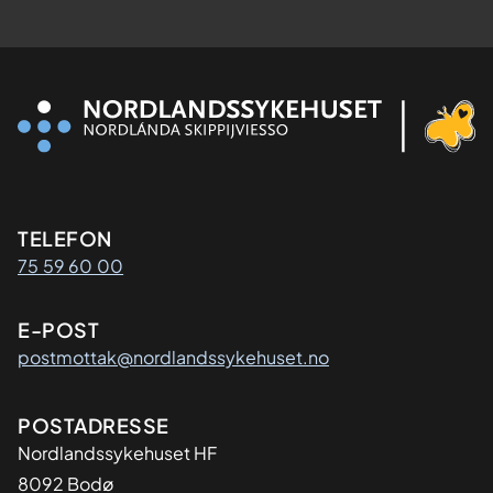
Kontaktinformasjon
TELEFON
75 59 60 00
E-POST
postmottak@nordlandssykehuset.no
Adresse
POSTADRESSE
Nordlandssykehuset HF
8092 Bodø