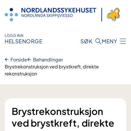
Hopp
til
innhold
LOGG INN
HELSENORGE
SØK
MENY
Forside
Behandlinger
Brystrekonstruksjon ved brystkreft, direkte
rekonstruksjon
Brystrekonstruksjon
ved brystkreft, direkte