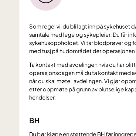
Som regel vil du bli lagt inn på sykehuset
samtale med lege og sykepleier. Du får i
sykehusoppholdet. Vi tar blodprøver og f
med tusj på hudområdet der operasjonen s
Ta kontakt med avdelingen hvis du har blitt 
operasjonsdagen må du ta kontakt med avd
når du skal møte i avdelingen. Vi gjør opp
etter oppmøte på grunn av plutselige kapa
hendelser.
BH
Du bør kjøpe en støttende BH før inngrep