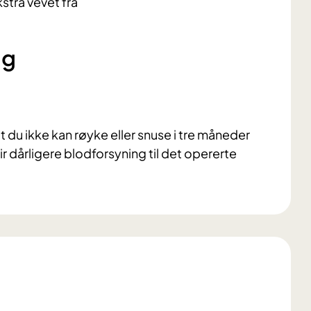
stra vevet fra
ng
t du ikke kan røyke eller snuse i tre måneder
ir dårligere blodforsyning til det opererte