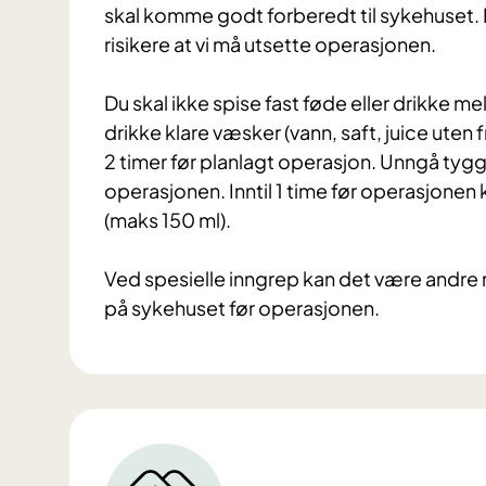
skal komme godt forberedt til sykehuset. 
risikere at vi må utsette operasjonen.
Du skal ikke spise fast føde eller drikke me
drikke klare væsker (vann, saft, juice uten f
2 timer før planlagt operasjon. Unngå tyg
operasjonen. Inntil 1 time før operasjonen
(maks 150 ml).
Ved spesielle inngrep kan det være andre r
på sykehuset før operasjonen.