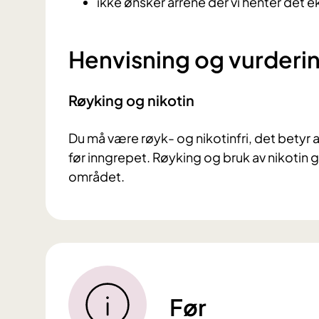
ikke ønsker arrene der vi henter det ek
Henvisning og vurderi
Røyking og nikotin
Du må være røyk- og nikotinfri, det betyr a
før inngrepet. Røyking og bruk av nikotin g
området.
Før