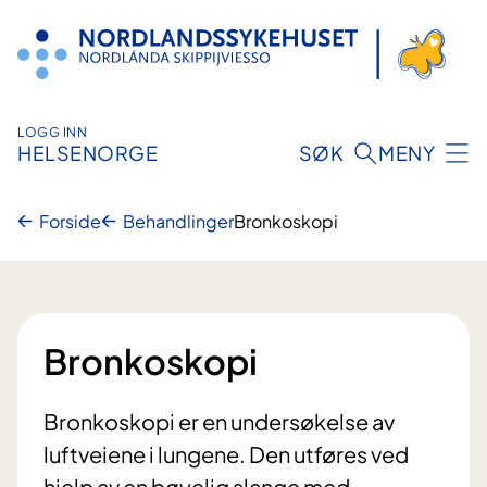
Hopp
til
innhold
LOGG INN
HELSENORGE
SØK
MENY
Forside
Behandlinger
Bronkoskopi
Bronkoskopi
Bronkoskopi er en undersøkelse av
luftveiene i lungene. Den utføres ved
hjelp av en bøyelig slange med