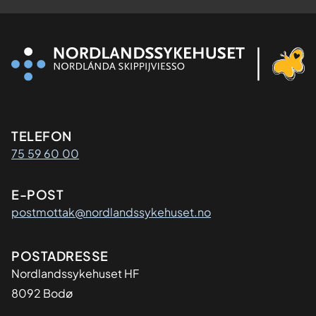
Kontaktinformasjon
TELEFON
75 59 60 00
E-POST
postmottak@nordlandssykehuset.no
Adresse
POSTADRESSE
Nordlandssykehuset HF
8092 Bodø