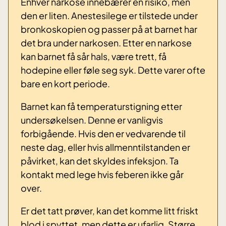
Enhver narkose innebærer en risiko, men
den er liten. Anestesilege er tilstede under
bronkoskopien og passer på at barnet har
det bra under narkosen. Etter en narkose
kan barnet få sår hals, være trett, få
hodepine eller føle seg syk. Dette varer ofte
bare en kort periode.
Barnet kan få temperaturstigning etter
undersøkelsen. Denne er vanligvis
forbigående. Hvis den er vedvarende til
neste dag, eller hvis allmenntilstanden er
påvirket, kan det skyldes infeksjon. Ta
kontakt med lege hvis feberen ikke går
over.
Er det tatt prøver, kan det komme litt friskt
blod i spyttet, men dette er ufarlig. Større