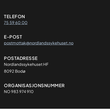
Kontaktinformasjon
TELEFON
75 59 60 00
E-POST
postmottak@nordlandssykehuset.no
Adresse
POSTADRESSE
Nordlandssykehuset HF
8092 Bodø
Organisasjon
ORGANISASJONSNUMMER
NO 983 974 910