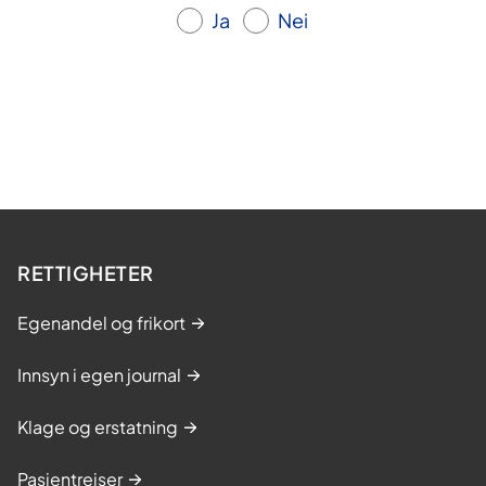
Ja
Nei
RETTIGHETER
Egenandel og frikort
Innsyn i egen journal
Klage og erstatning
Pasientreiser