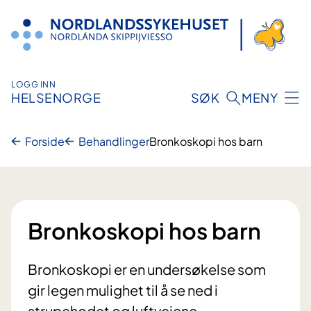
Hopp
til
innhold
LOGG INN
HELSENORGE
SØK
MENY
Forside
Behandlinger
Bronkoskopi hos barn
Bronkoskopi hos barn
Bronkoskopi er en undersøkelse som
gir legen mulighet til å se ned i
strupehodet og luftveiene.