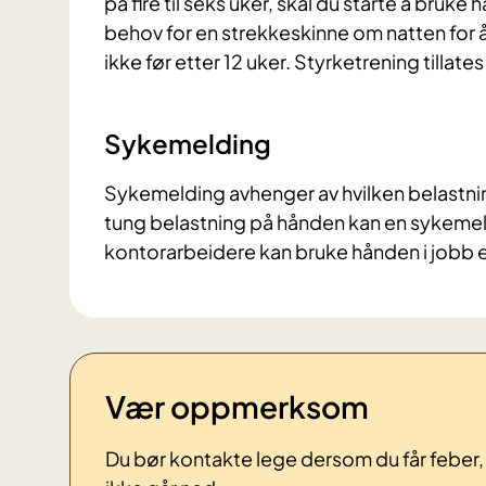
på fire til seks uker, skal du starte å bruk
behov for en strekkeskinne om natten for å f
ikke før etter 12 uker. Styrketrening tillates
Sykemelding
Sykemelding avhenger av hvilken belastnin
tung belastning på hånden kan en sykemeld
kontorarbeidere kan bruke hånden i jobb et
Vær oppmerksom
Du bør kontakte lege dersom du får feber, h