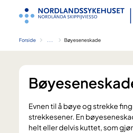
Hopp
til
innhold
Forside
..
.
Bøyeseneskade
Bøyeseneskad
Evnen til å bøye og strekke fin
strekkesener. En bøyeseneskade
helt eller delvis kuttet, som gjø