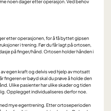
me noen dager etter operasjon. Ved behov
ager etter operasjonen, for å få byttet gipsen
ruksjoner i trening. Før du får lagt på ortosen,
sje på finger/hånd. Ortosen holder hånden i
s av egen kraft og delvis ved hjelp av motsatt
Når fingeren er bøyd skal du prøve å holde den
nd. Ulike pasienter har ulike skader og tiden
lig. Opplegget individualiseres derfor noe.
 med mye egentrening. Etter ortoseperioden