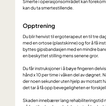
Smerte i operasjonsområdet kan forekom
kan du ta smertestillende.
Opptrening
Du blir henvist til ergoterapeut en til tre d
med en ortose (plastskinne) og for å få inst
byttes gipsbandasjen med en mindre banda
en beskyttet stilling mens senene gror.
Du får instruksjoner i å bøye fingeren delvi
hånd x 10 per time i våken del av døgnet. 
der noen sekunder uten hjelp av motsatt hå
det tar å få opp bevegeligheten er forskjel
Skaden innebærer lang rehabiliteringstid