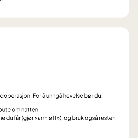
ndoperasjon. For å unngå hevelse bør du:
pute om natten.
 du får (gjør «armløft»), og bruk også resten