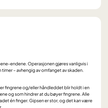
ne-endene. Operasjonen gjøres vanligvis i
em timer – avhengig av omfanget av skaden.
r fingrene og/eller håndleddet blir holdt i en
ne og som hindrer at du bøyer fingrene. Alle
kadet én finger. Gipsen er stor, og det kan være
r.