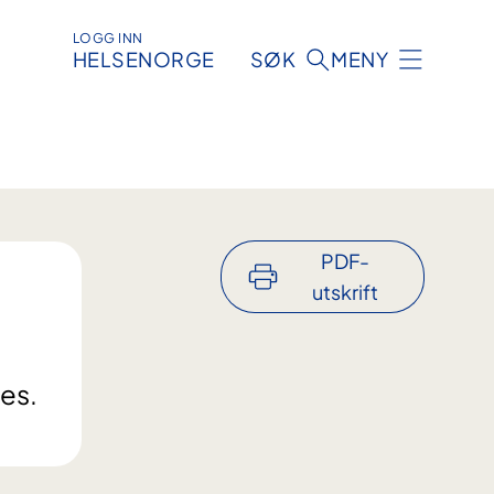
LOGG INN
HELSENORGE
SØK
MENY
PDF-
utskrift
tes.