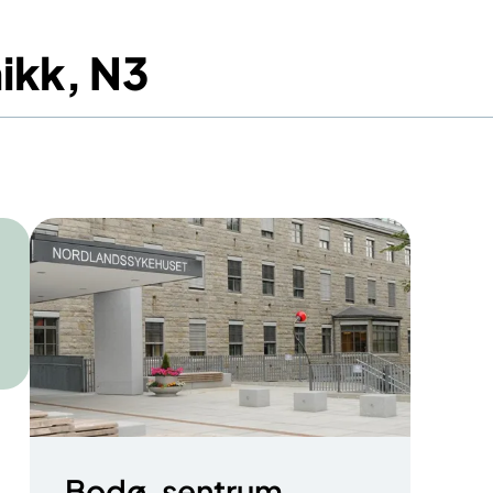
nikk, N3
Bodø, sentrum