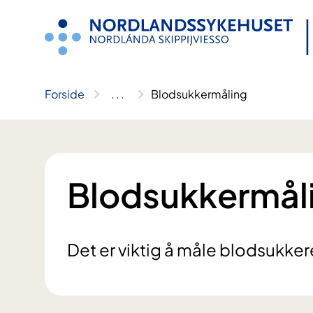
Hopp
til
innhold
Forside
..
.
Blodsukkermåling
Blodsukkermål
Det er viktig å måle blodsukker