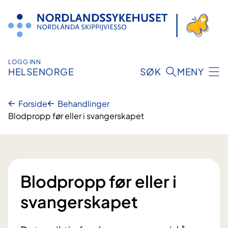
Hopp
til
innhold
LOGG INN
HELSENORGE
SØK
MENY
Forside
Behandlinger
Blodpropp før eller i svangerskapet
Blodpropp før eller i
svangerskapet