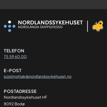
Kontaktinformasjon
TELEFON
75 59 60 00
E-POST
postmottak@nordlandssykehuset.no
Adresse
POSTADRESSE
Nordlandssykehuset HF
8092 Bodø