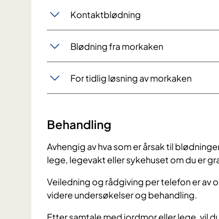
Kontaktblødning
Blødning fra morkaken
For tidlig løsning av morkaken
Behandling
Avhengig av hva som er årsak til blødningen,
lege, legevakt eller sykehuset om du er gr
Veiledning og rådgiving per telefon er av og
videre undersøkelser og behandling.
Etter samtale med jordmor eller lege, vil d