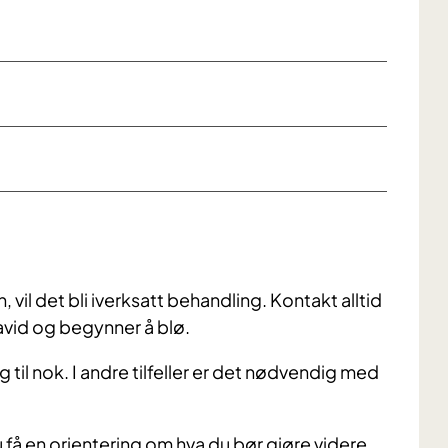
 vil det bli iverksatt behandling. Kontakt alltid
avid og begynner å blø.
 til nok. I andre tilfeller er det nødvendig med
u få en orientering om hva du bør gjøre videre.