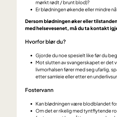
mørkt rødt / brunt blod)?
Er blødningen økende eller mindre nå
Dersom blødningen øker eller tilstanden 
med helsevesenet, må du ta kontakt igj
Hvorfor blør du?
Gjorde du noe spesielt like før du be
Mot slutten av svangerskapet er det v
livmorhalsen fører med seg ufarlig, s
etter samleie eller etter en underlivs
Fostervann
Kan blødningen være blodblandet fo
Om det er rikelig med tyntflytende r