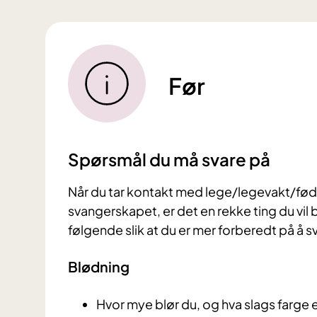
Før
Spørsmål du må svare på
Når du tar kontakt med lege/legevakt/føde
svangerskapet, er det en rekke ting du vil 
følgende slik at du er mer forberedt på å s
Blødning
Hvor mye blør du, og hva slags farge er