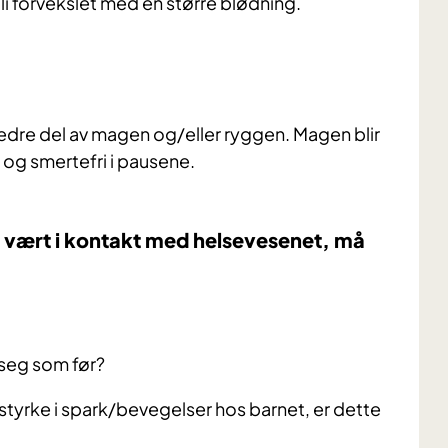
li forvekslet med en større blødning.
edre del av magen og/eller ryggen. Magen blir
 og smertefri i pausene.
r vært i kontakt med helsevesenet, må
 seg som før?
 styrke i spark/bevegelser hos barnet, er dette