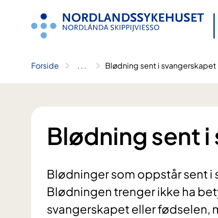
Hopp
til
innhold
Forside
..
.
Blødning sent i svangerskapet
Blødning sent 
Blødninger som oppstår sent i 
Blødningen trenger ikke ha bety
svangerskapet eller fødselen, m