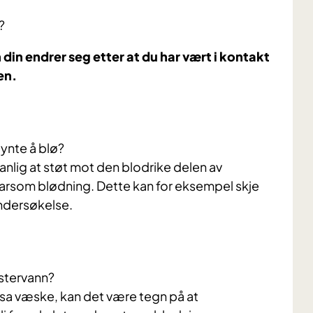
?
din endrer seg etter at du har vært i kontakt
en.
gynte å blø?
anlig at støt mot den blodrike delen av
parsom blødning. Dette kan for eksempel skje
undersøkelse.
stervann?
osa væske, kan det være tegn på at