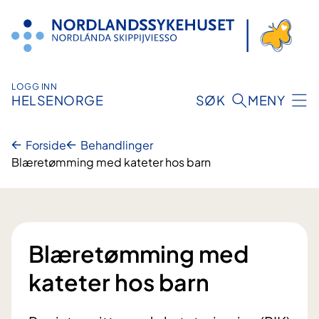
Hopp
til
innhold
LOGG INN
HELSENORGE
SØK
MENY
Forside
Behandlinger
Blæretømming med kateter hos barn
Blæretømming med
kateter hos barn