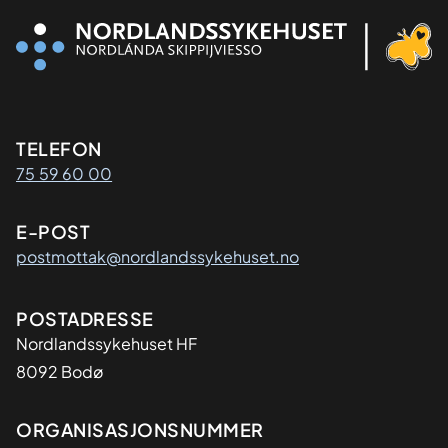
Kontaktinformasjon
TELEFON
75 59 60 00
E-POST
postmottak@nordlandssykehuset.no
Adresse
POSTADRESSE
Nordlandssykehuset HF
8092 Bodø
Organisasjon
ORGANISASJONSNUMMER