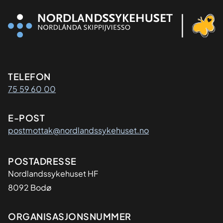
Kontaktinformasjon
TELEFON
75 59 60 00
E-POST
postmottak@nordlandssykehuset.no
Adresse
POSTADRESSE
Nordlandssykehuset HF
8092 Bodø
Organisasjon
ORGANISASJONSNUMMER