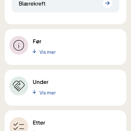
Blærekreft
Før
Vis mer
Under
Vis mer
Etter