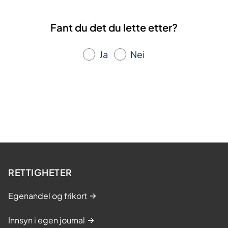
k
i
u
Fant du det du lette etter?
n
r
g
s
Ja
Nei
s
-
o
g
m
e
s
t
r
RETTIGHETER
i
n
Egenandel og frikort
g
s
Innsyn i egen journal