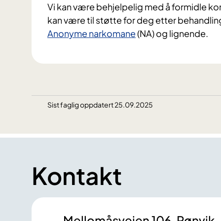
Vi kan være behjelpelig med å formidle ko
kan være til støtte for deg etter behandl
Anonyme narkomane
(NA) og lignende.
Sist faglig oppdatert 25.09.2025
Kontakt
Mellomåsveien 106, Rønvik