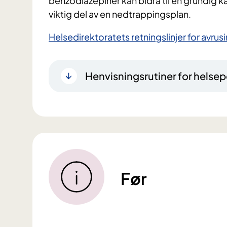
benzodiazepiner kan bidra til en grundig 
viktig del av en nedtrappingsplan.
Helsedirektoratets retningslinjer for avru
Henvisningsrutiner for helsep
Før