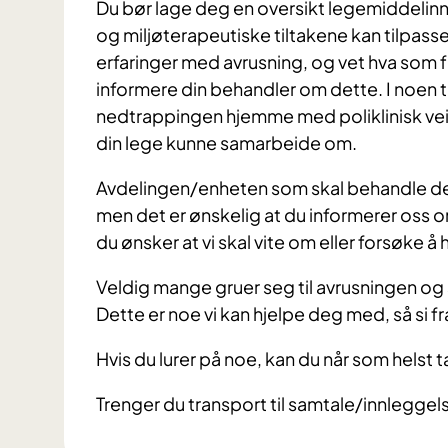
Du bør lage deg en oversikt legemiddelinnt
og miljøterapeutiske tiltakene kan tilpasse
erfaringer med avrusning, og vet hva som f
informere din behandler om dette. I noen ti
nedtrappingen hjemme med poliklinisk veil
din lege kunne samarbeide om.
Avdelingen/enheten som skal behandle deg 
men det er ønskelig at du informerer oss o
du ønsker at vi skal vite om eller forsøke 
Veldig mange gruer seg til avrusningen og
Dette er noe vi kan hjelpe deg med, så si f
Hvis du lurer på noe, kan du når som helst 
Trenger du transport til samtale/innleggel