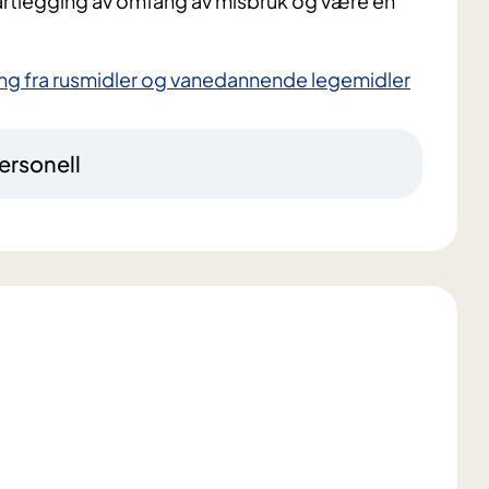
kartlegging av omfang av misbruk og være en
sing fra rusmidler og vanedannende legemidler
ersonell