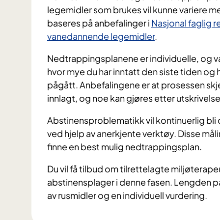
legemidler som brukes vil kunne variere 
baseres på anbefalinger i
Nasjonal faglig r
vanedannende legemidler
.
Nedtrappingsplanene er individuelle, og 
hvor mye du har inntatt den siste tiden og
pågått. Anbefalingene er at prosessen skjer
innlagt, og noe kan gjøres etter utskrivel
Abstinensproblematikk vil kontinuerlig bli
ved hjelp av anerkjente verktøy. Disse mål
finne en best mulig nedtrappingsplan.
Du vil få tilbud om tilrettelagte miljøtera
abstinensplager i denne fasen. Lengden på i
av rusmidler og en individuell vurdering.