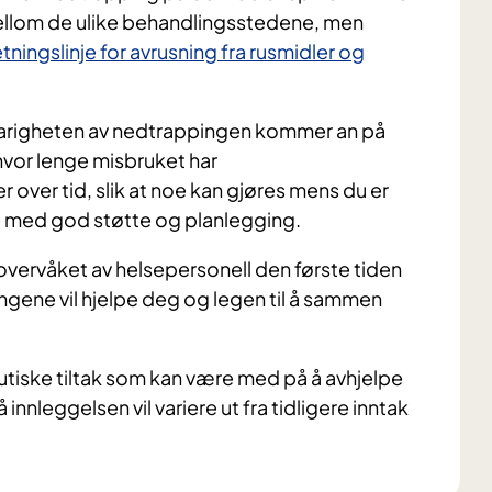
mellom de ulike behandlingsstedene, men
etningslinje for avrusning fra rusmidler og
varigheten av nedtrappingen kommer an på
 hvor lenge misbruket har
 over tid, slik at noe kan gjøres mens du er
se med god støtte og planlegging.
 overvåket av helsepersonell den første tiden
ingene vil hjelpe deg og legen til å sammen
peutiske tiltak som kan være med på å avhjelpe
nnleggelsen vil variere ut fra tidligere inntak