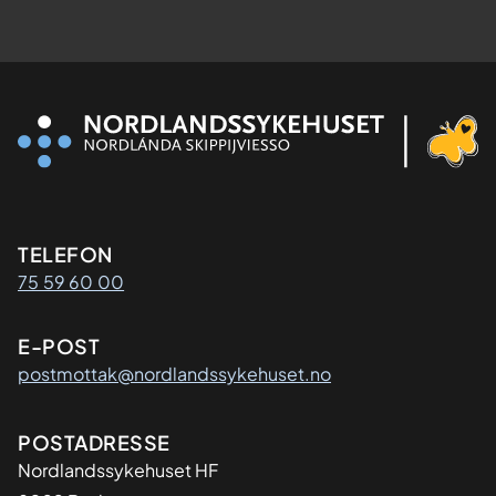
Kontaktinformasjon
TELEFON
75 59 60 00
E-POST
postmottak@nordlandssykehuset.no
Adresse
POSTADRESSE
Nordlandssykehuset HF