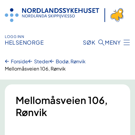
Hopp
til
innhold
LOGG INN
HELSENORGE
SØK
MENY
Forside
Steder
Bodø, Rønvik
Mellomåsveien 106, Rønvik
Mellomåsveien 106,
Rønvik