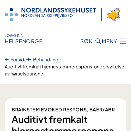
Hopp
til
innhold
LOGG INN
HELSENORGE
SØK
MENY
Forside
Behandlinger
Auditivt fremkalt hjernestammerespons, undersøkelse
av hørselsbanene
BRAINSTEM EVOKED RESPONS, BAER/ABR
Auditivt fremkalt
hjernestammerespons,