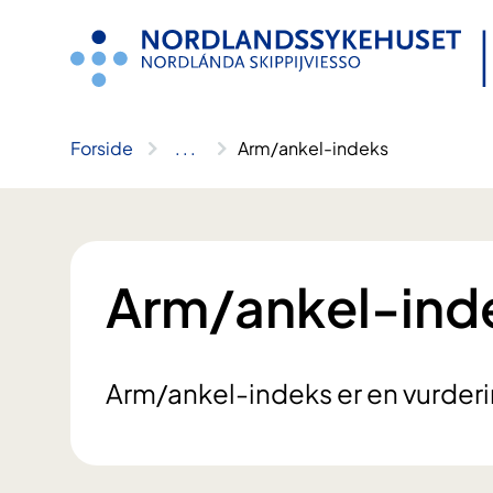
Hopp
til
innhold
Forside
..
.
Arm/ankel-indeks
Arm/ankel-ind
Arm/ankel-indeks er en vurderin