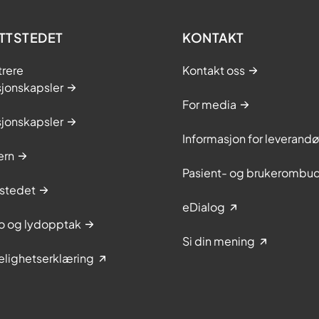
TTSTEDET
KONTAKT
trere
Kontakt oss
sjonskapsler
For media
sjonskapsler
Informasjon for leverandø
ern
Pasient- og brukerombu
stedet
eDialog
to og lydopptak
Si din mening
elighetserklæring