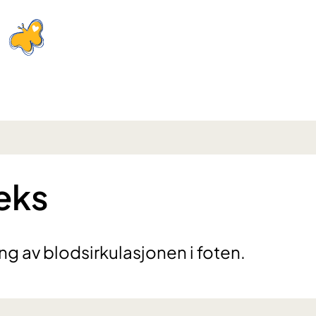
eks
g av blodsirkulasjonen i foten.