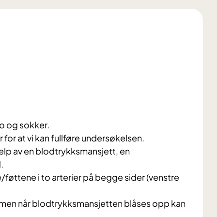
ko og sokker.
 for at vi kan fullføre undersøkelsen.
elp av en blodtrykksmansjett, en
.
/føttene i to arterier på begge sider (venstre
, men når blodtrykksmansjetten blåses opp kan