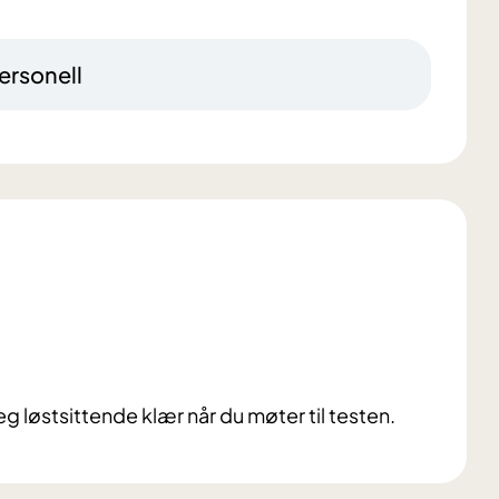
ersonell
g løstsittende klær når du møter til testen.