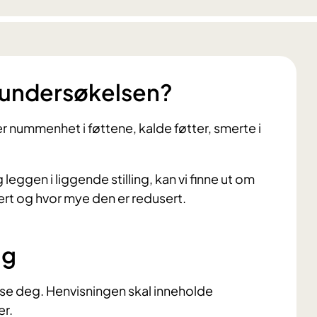
 undersøkelsen?
nummenhet i føttene, kalde føtter, smerte i
ggen i liggende stilling, kan vi finne ut om
ert og hvor mye den er redusert.
ng
vise deg. Henvisningen skal inneholde
er.