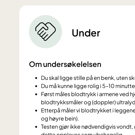
Under
Om undersøkelelsen
Du skal ligge stille på en benk, uten s
Du må kunne ligge rolig i 5–10 minutter
Først
måles blodtrykk i armene ved hj
blodtrykksmåler og (doppler) ultralyd
Etterpå måler vi blodtrykket i leggene
og høyre bein).
Teste
n gjør ikke nødvendigvis vondt
dette oppleves som ubehagelig.