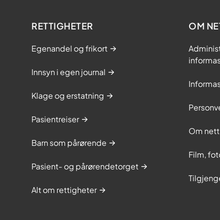
RETTIGHETER
OM NE
Egenandel og frikort
Adminis
informa
Innsyn i egen journal
Informa
Klage og erstatning
Personv
Pasientreiser
Om nett
Barn som pårørende
Film, fo
Pasient- og pårørendetorget
Tilgjeng
Alt om rettigheter