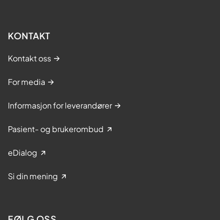
KONTAKT
Kontakt oss
For media
Informasjon for leverandører
Pasient- og brukerombud
eDialog
Si din mening
FØLG OSS