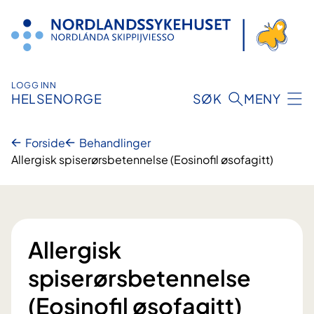
Hopp
til
innhold
LOGG INN
HELSENORGE
SØK
MENY
Forside
Behandlinger
Allergisk spiserørsbetennelse (Eosinofil øsofagitt)
Allergisk
spiserørsbetennelse
(Eosinofil øsofagitt)