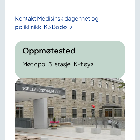
Kontakt Medisinsk dagenhet og
poliklinikk, K3 Bodø
Oppmøtested
Møt opp i 3. etasje i K-fløya.