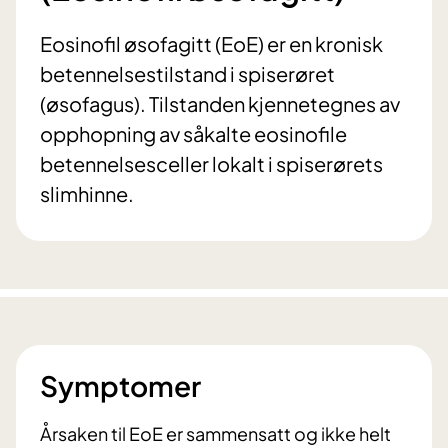
Eosinofil øsofagitt (EoE) er en kronisk
betennelsestilstand i spiserøret
(øsofagus). Tilstanden kjennetegnes av
opphopning av såkalte eosinofile
betennelsesceller lokalt i spiserørets
slimhinne.
Symptomer
Årsaken til EoE er sammensatt og ikke helt