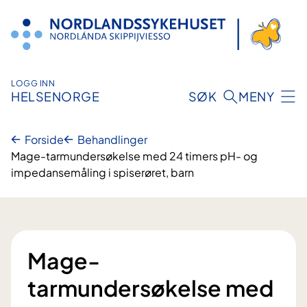
Hopp
til
innhold
LOGG INN
HELSENORGE
SØK
MENY
Forside
Behandlinger
Mage-tarmundersøkelse med 24 timers pH- og
impedansemåling i spiserøret, barn
Mage-
tarmundersøkelse med