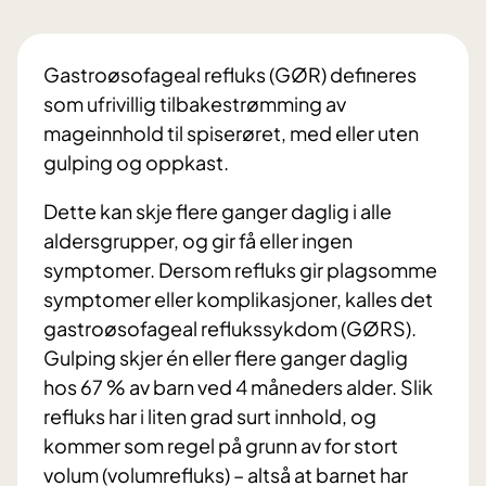
Gastroøsofageal refluks (GØR) defineres
som ufrivillig tilbakestrømming av
mageinnhold til spiserøret, med eller uten
gulping og oppkast.
Dette kan skje flere ganger daglig i alle
aldersgrupper, og gir få eller ingen
symptomer. Dersom refluks gir plagsomme
symptomer eller komplikasjoner, kalles det
gastroøsofageal reflukssykdom (GØRS).
Gulping skjer én eller flere ganger daglig
hos 67 % av barn ved 4 måneders alder. Slik
refluks har i liten grad surt innhold, og
kommer som regel på grunn av for stort
volum (volumrefluks) – altså at barnet har