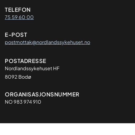
Kontaktinformasjon
TELEFON
75 59 60 00
E-POST
postmottak@nordlandssykehuset.no
Adresse
POSTADRESSE
Nordlandssykehuset HF
8092 Bodø
Organisasjon
ORGANISASJONSNUMMER
NO 983 974 910