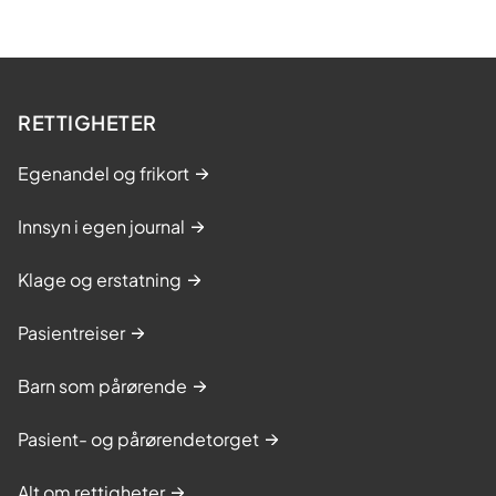
e
r
å
l
RETTIGHETER
e
n
Egenandel og frikort
Innsyn i egen journal
Klage og erstatning
Pasientreiser
Barn som pårørende
Pasient- og pårørendetorget
Alt om rettigheter