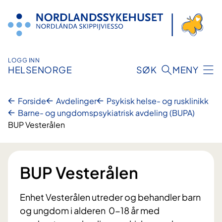
Hopp
til
innhold
LOGG INN
HELSENORGE
SØK
MENY
Forside
Avdelinger
Psykisk helse- og rusklinikk
Barne- og ungdomspsykiatrisk avdeling (BUPA)
BUP Vesterålen
BUP Vesterålen
Enhet Vesterålen utreder og behandler barn
og ungdom i alderen 0-18 år med