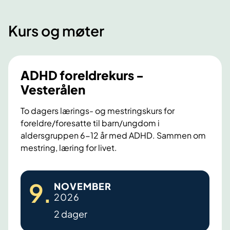
Kurs og møter
ADHD foreldrekurs -
Vesterålen
To dagers lærings- og mestringskurs for
foreldre/foresatte til barn/ungdom i
aldersgruppen 6-12 år med ADHD. Sammen om
mestring, læring for livet.
A
9
.
NOVEMBER
D
2026
H
2 dager
D