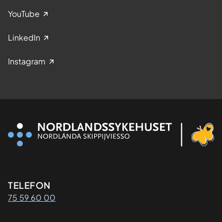
YouTube
LinkedIn
Instagram
Kontaktinformasjon
TELEFON
75 59 60 00