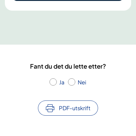
f
o
r
e
l
d
r
e
Fant du det du lette etter?
k
u
Ja
Nei
r
s
-
V
PDF-utskrift
e
s
t