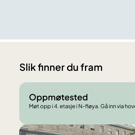
Slik finner du fram
Oppmøtested
Møt opp i 4. etasje i N-fløya. Gå inn via h