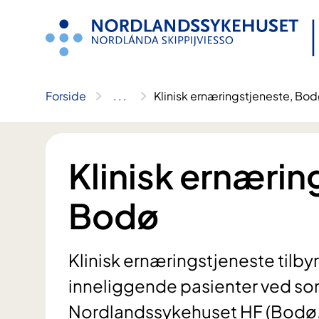
Hopp
til
innhold
Forside
..
.
Klinisk ernæringstjeneste, Bo
Klinisk ernærin
Bodø
Klinisk ernæringstjeneste tilb
inneliggende pasienter ved som
Nordlandssykehuset HF (Bodø, 