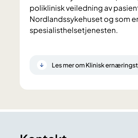
poliklinisk veiledning av pasien
Nordlandssykehuset og som er 
spesialisthelsetjenesten.
Les mer om Klinisk ernærings