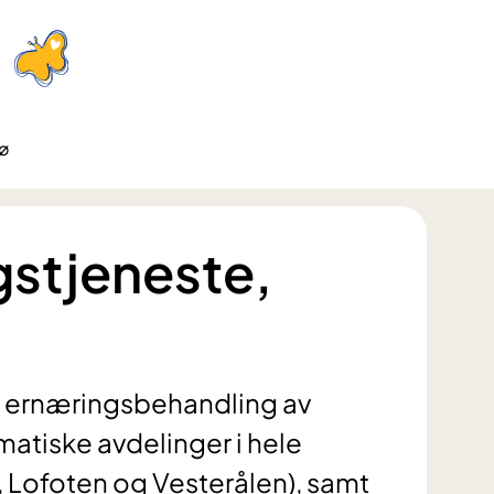
dø
gstjeneste,
yr ernæringsbehandling av
atiske avdelinger i hele
Lofoten og Vesterålen), samt