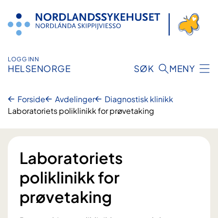
Hopp
til
innhold
LOGG INN
HELSENORGE
SØK
MENY
Forside
Avdelinger
Diagnostisk klinikk
Laboratoriets poliklinikk for prøvetaking
Laboratoriets
poliklinikk for
prøvetaking