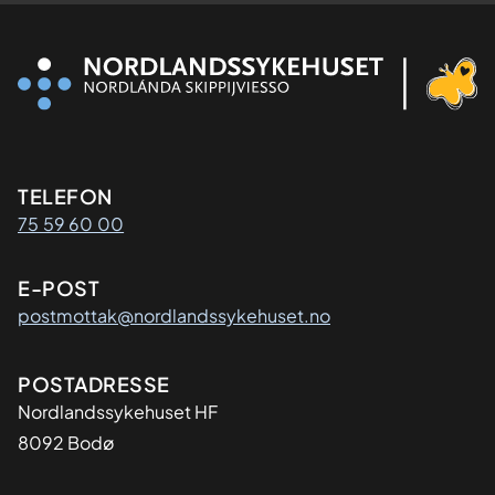
Kontaktinformasjon
TELEFON
75 59 60 00
E-POST
postmottak@nordlandssykehuset.no
Adresse
POSTADRESSE
Nordlandssykehuset HF
8092 Bodø