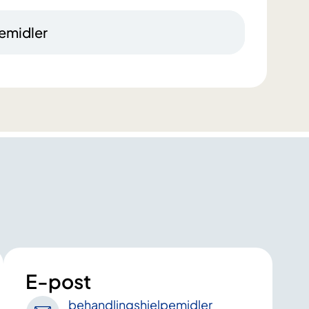
emidler
E-post
behandlingshjelpemidler