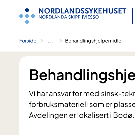
Hopp
til
innhold
Forside
..
.
Behandlingshjelpemidler
Behandlingshje
Vi har ansvar for medisinsk-tek
forbruksmateriell som er plasse
Avdelingen er lokalisert i Bodø.