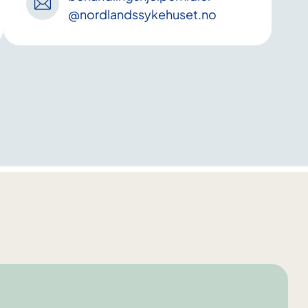
@nordlandssykehuset
.no