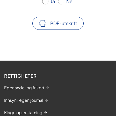
Ja
Nei
PDF-utskrift
RETTIGHETER
Egenandel og frikort
Innsyn i egen journal
Klage og erstatning