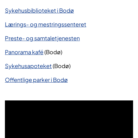
Sykehusbiblioteket i Bodø
Lærings- og mestringssenteret
Preste- og samtaletjenesten
Panorama kafé
(Bodø)
Sykehusapoteket
(Bodø)
Offentlige parker i Bodø