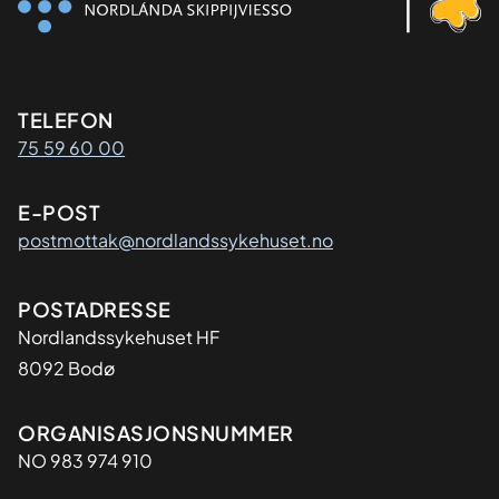
Kontaktinformasjon
TELEFON
75 59 60 00
E-POST
postmottak@nordlandssykehuset.no
Adresse
POSTADRESSE
Nordlandssykehuset HF
8092 Bodø
Organisasjon
ORGANISASJONSNUMMER
NO 983 974 910