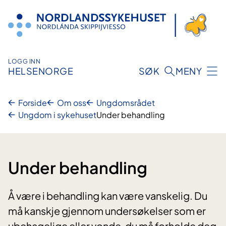
Hopp
til
innhold
LOGG INN
HELSENORGE
SØK
MENY
Forside
Om oss
Ungdomsrådet
Ungdom i sykehuset
Under behandling
Under behandling
Å være i behandling kan være vanskelig. Du
må kanskje gjennom undersøkelser som er
ubehagelige eller vonde, du må forholde deg