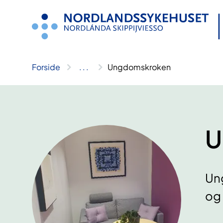
Hopp
til
innhold
Forside
..
.
Ungdomskroken
U
Un
og 