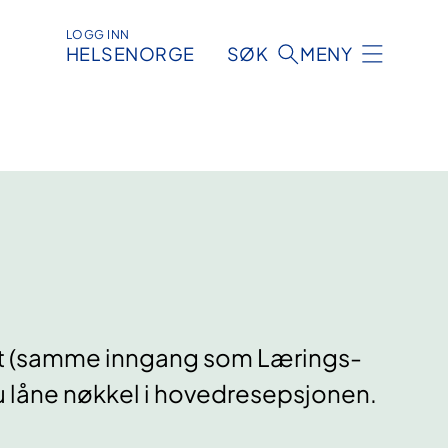
LOGG INN
HELSENORGE
SØK
MENY
et (samme inngang som Lærings-
u låne nøkkel i hovedresepsjonen.