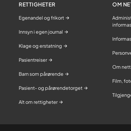
RETTIGHETER
OM NE
Egenandel og frikort
Adminis
informa
Innsyn i egen journal
Informa
Klage og erstatning
Personv
Pasientreiser
Om nett
Barn som pårørende
Film, fo
Pasient- og pårørendetorget
Tilgjeng
Alt om rettigheter