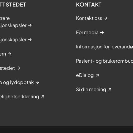
TTSTEDET
KONTAKT
trere
Kontakt oss
sjonskapsler
For media
sjonskapsler
Informasjon for leverandø
ern
Pasient- og brukerombu
stedet
eDialog
to og lydopptak
Si din mening
elighetserklæring