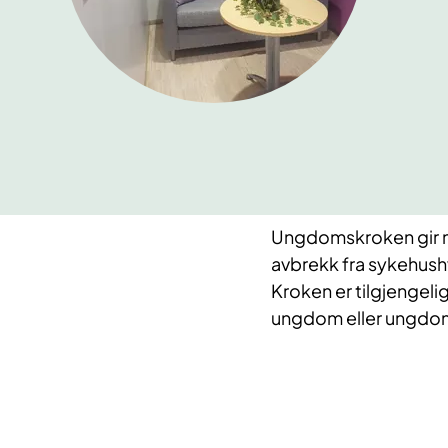
Ungdomskroken gir mul
avbrekk fra sykehus
Kroken er tilgjengel
ungdom eller ungdom s