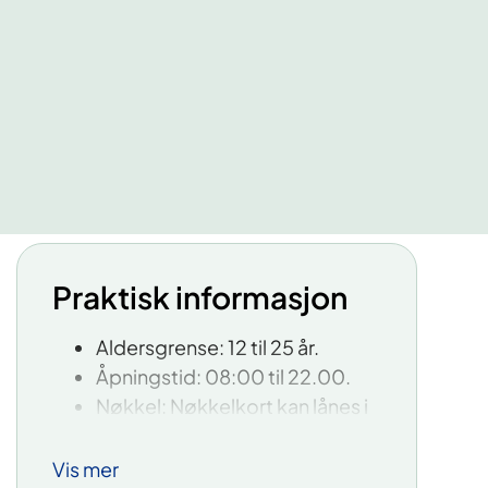
Praktisk informasjon
Aldersgrense: 12 til 25 år.
Åpningstid: 08:00 til 22.00.
Nøkkel: Nøkkelkort kan lånes i
hovedresepsjonen 1. etg hvis
biblioteket er låst.
Vis mer