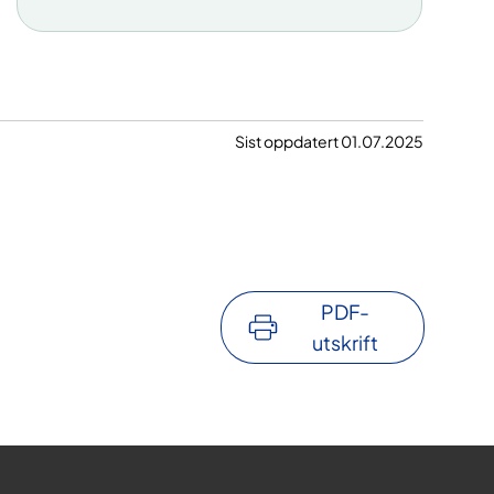
Barneavdelingen har eget
nøkkelkort.
Sist oppdatert 01.07.2025
PDF-
utskrift