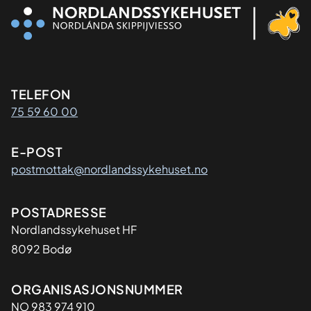
Kontaktinformasjon
TELEFON
75 59 60 00
E-POST
postmottak@nordlandssykehuset.no
Adresse
POSTADRESSE
Nordlandssykehuset HF
8092 Bodø
Organisasjon
ORGANISASJONSNUMMER
NO 983 974 910