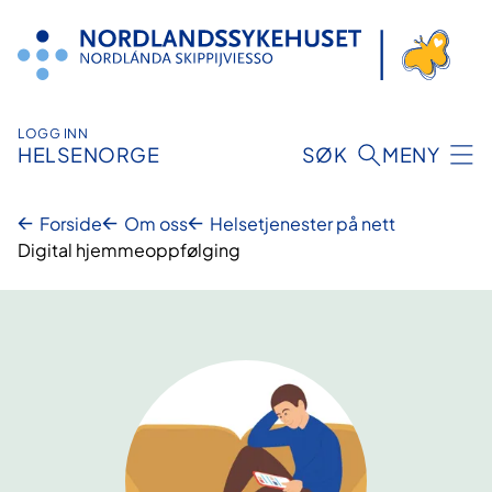
Hopp
til
innhold
LOGG INN
HELSENORGE
SØK
MENY
Forside
Om oss
Helsetjenester på nett
Digital hjemmeoppfølging