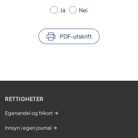
Ja
Nei
PDF-utskrift
RETTIGHETER
Egenandel og frikort
Innsyn i egen journal