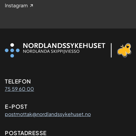
Instagram
Kontaktinformasjon
TELEFON
75 59 60 00
E-POST
postmottak@nordlandssykehuset.no
Adresse
POSTADRESSE