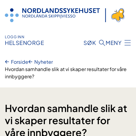
Hopp
til
innhold
LOGG INN
HELSENORGE
SØK
MENY
Forside
Nyheter
Hvordan samhandle slik at vi skaper resultater for våre
innbyggere?
Hvordan samhandle slik at
vi skaper resultater for
våre innbyggere?