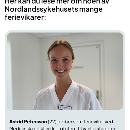
Her kan du lese mer om noen av
Nordlandssykehusets mange
ferievikarer:
Astrid Petersson
(22) jobber som ferievikar ved
Medisinsk poliklinikk i Lofoten. Til vanlig studerer