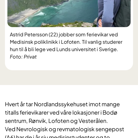
Astrid Petersson (22) jobber som ferievikar ved
Medisinsk poliklinikk i Lofoten. Til vanlig studerer
hun til å bli lege ved Lunds universitet i Sverige.
Foto: Privat
Hvert år tar Nordlandssykehuset imot mange
titalls ferievikarer ved våre lokasjoner i Bodø
sentrum, Rønvik, Lofoten og Vesterålen.
Ved Nevrologisk og revmatologisk sengepost
(A6) har de i år sju medisinstudenter og to