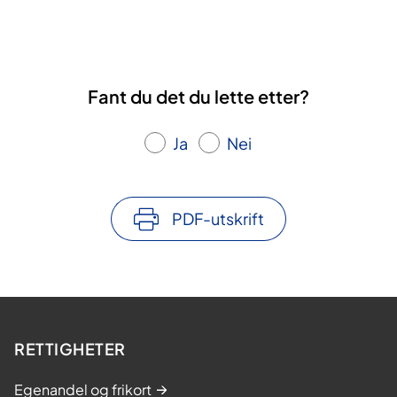
Fant du det du lette etter?
Ja
Nei
PDF-utskrift
RETTIGHETER
Egenandel og frikort