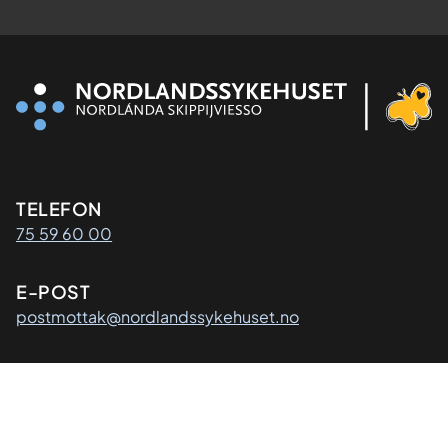
Kontaktinformasjon
TELEFON
75 59 60 00
E-POST
postmottak@nordlandssykehuset.no
Adresse
POSTADRESSE
Nordlandssykehuset HF
8092 Bodø