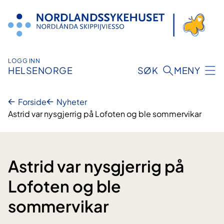
Hopp
til
innhold
LOGG INN
HELSENORGE
SØK
MENY
Forside
Nyheter
Astrid var nysgjerrig på Lofoten og ble sommervikar
Astrid var nysgjerrig på
Lofoten og ble
sommervikar