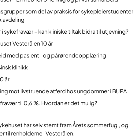
nsgrupper som del av praksis for sykepleierstudenter
k avdeling
i sykefravær – kan kliniske tiltak bidra til utjevning?
set Vesterålen 10 år
eid med pasient- og pårørendeopplæring
insk klinikk
0 år
ling mot livstruende atferd hos ungdommer i BUPA
efravær til 0,6 %. Hvordan er det mulig?
ykehuset har selv stemt fram Årets sommerfugl, og i
er til renholderne i Vesterålen.