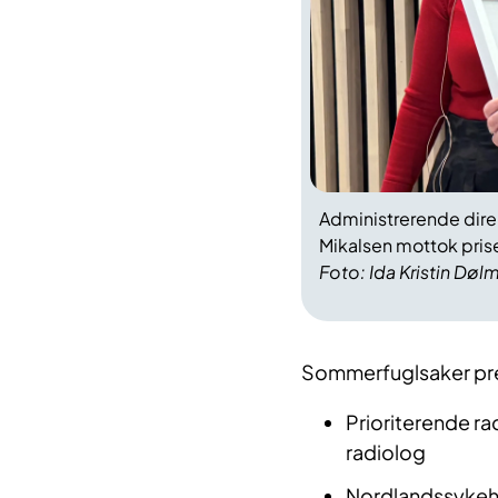
Administrerende direk
Mikalsen mottok pris
Foto: Ida Kristin Dø
Sommerfuglsaker prese
Prioriterende r
radiolog
Nordlandssykehus