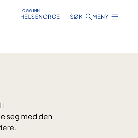
LOGG INN
HELSENORGE
SØK
MENY
 i
ke seg med den
dere.