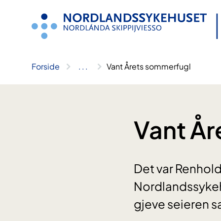
Hopp
til
innhold
Forside
..
.
Vant Årets sommerfugl
Vant År
Det var Renhold
Nordlandssykeh
gjeve seieren 