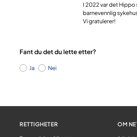
I 2022 var det Hippo 
barnevennlig sykehus
Vi gratulerer!
Fant du det du lette etter?
Ja
Nei
RETTIGHETER
OM NE