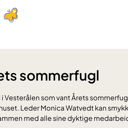
ets sommerfugl
 i Vesterålen som vant Årets sommerfugl
uset. Leder Monica Watvedt kan smyk
sammen med alle sine dyktige medarbei