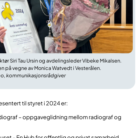
tør Siri Tau Ursin og avdelingsleder Vibeke Mikalsen.
en på vegne av Monica Watvedt i Vesterålen.
lmo, kommunikasjonsrådgiver
ntert til styret i 2024 er:
adiograf – oppgaveglidning mellom radiograf og
et - En Hub for offentlig og privat samarbeid