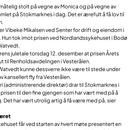
umåtelig stolt på vegne av Monica og på vegne av
mlet på Stokmarknes i dag. Det er ærefult å få lov til
n.
er Vibeke Mikalsen ved Senter for drift og eiendom i
 Hun tok imot prisen ved Nordlandssykehuset i Bodø
Watvedt.
rens juletale torsdag 12. desember at prisen Årets
t til Renholdsavdelingen i Vesterålen.
atvedt kunne dessverre ikke være til stede under
 kansellert fly fra Vesterålen.
iri (administrerende direktør) drar til Stokmarknes i
 prisen til den fine gjengen som har vært med på å
. Det har vært utrolig artig å få være med på, sier
æret
ehuset får ved starten av hvert møte presentert en