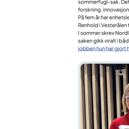
sommerfugl-sak. Dett
forskning, innovasjon 
På fem år har enhet
Renhold i Vesterålen 
I sommer skrev Nord
saken gikk viralt i b
jobben hun har gjort h