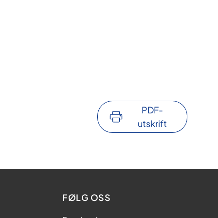
PDF-
utskrift
FØLG OSS