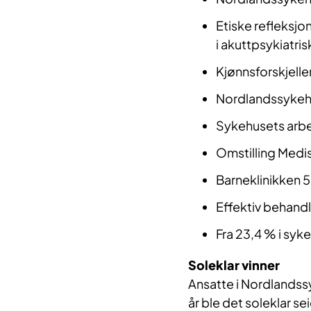
Etiske refleksjo
i akuttpsykiatris
Kjønnsforskjeller 
Nordlandssykehu
Sykehusets arb
Omstilling Medis
Barneklinikken 5
Effektiv behand
Fra 23,4 % i syk
Soleklar vinner
Ansatte i Nordlandss
år ble det soleklar sei