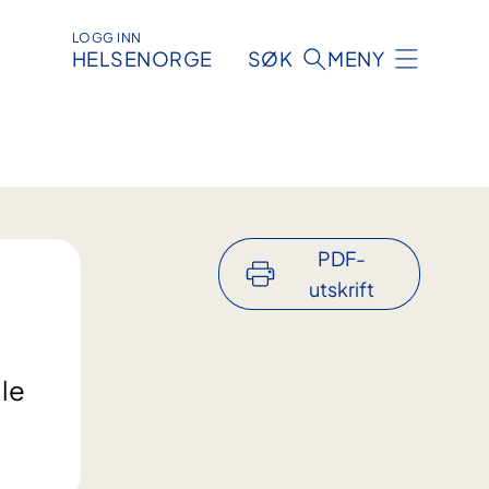
LOGG INN
HELSENORGE
SØK
MENY
PDF-
utskrift
le