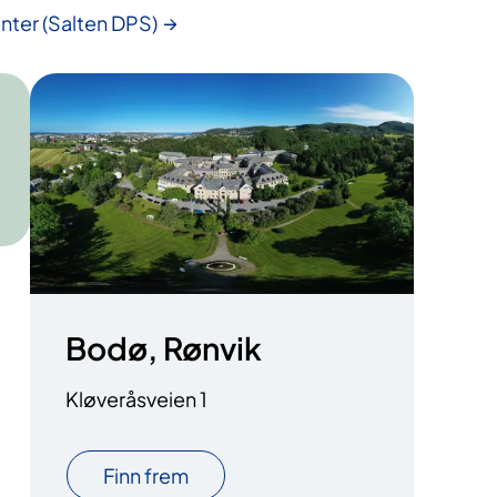
enter (Salten DPS)
Bodø, Rønvik
Kløveråsveien 1
Finn frem