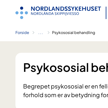
Hopp
til
innhold
Forside
..
.
Psykososial behandling
Psykososial be
Begrepet psykososial er en fe
forhold som er av betydning for