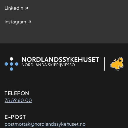
LinkedIn
Instagram
Kontaktinformasjon
TELEFON
75 59 60 00
E-POST
postmottak@nordlandssykehuset.no