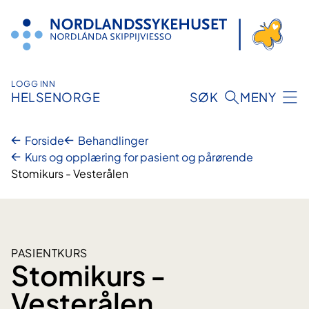
Hopp
til
innhold
LOGG INN
HELSENORGE
SØK
MENY
Forside
Behandlinger
Kurs og opplæring for pasient og pårørende
Stomikurs - Vesterålen
PASIENTKURS
Stomikurs -
Vesterålen