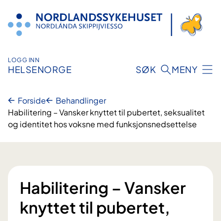
Hopp
til
innhold
LOGG INN
HELSENORGE
SØK
MENY
Forside
Behandlinger
Habilitering – Vansker knyttet til pubertet, seksualitet
og identitet hos voksne med funksjonsnedsettelse
Habilitering – Vansker
knyttet til pubertet,