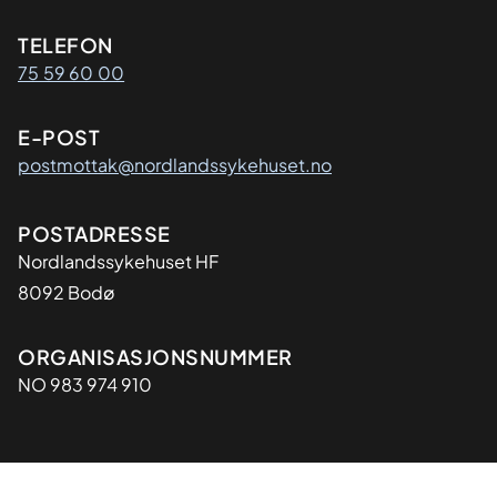
Kontaktinformasjon
TELEFON
75 59 60 00
E-POST
postmottak@nordlandssykehuset.no
Adresse
POSTADRESSE
Nordlandssykehuset HF
8092 Bodø
Organisasjon
ORGANISASJONSNUMMER
NO 983 974 910