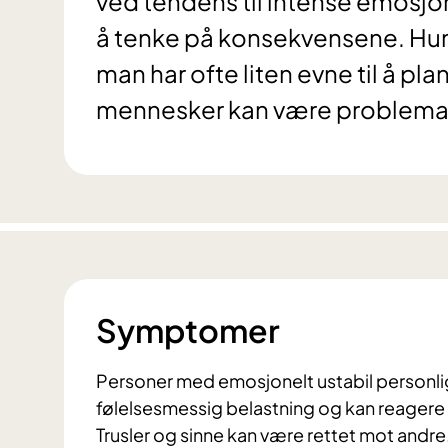
ved tendens til intense emosjon
å tenke på konsekvensene. Hum
man har ofte liten evne til å pl
mennesker kan være problema
Symptomer
Personer med emosjonelt ustabil personli
følelsesmessig belastning og kan reagere 
Trusler og sinne kan være rettet mot andr