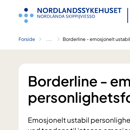
Hopp
til
innhold
Forside
..
.
Borderline - emosjonelt ustabi
Borderline - em
personlighetsfo
Emosjonelt ustabil personlighe