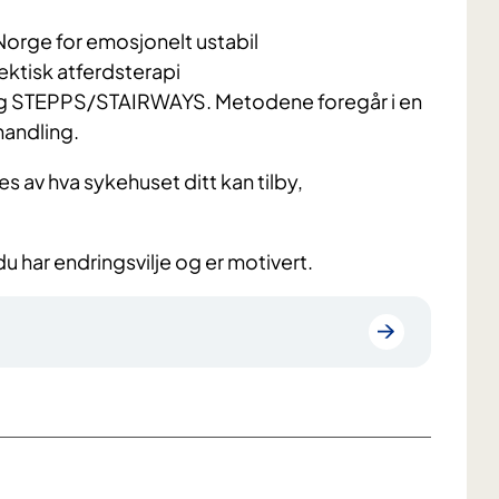
 Norge for emosjonelt ustabil
ektisk atferdsterapi
) og STEPPS/STAIRWAYS. Metodene foregår i en
handling.
s av hva sykehuset ditt kan tilby,
du har endringsvilje og er motivert.