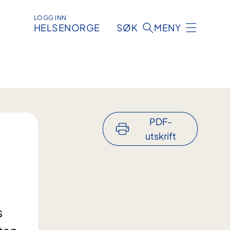
LOGG INN
HELSENORGE
SØK
MENY
PDF-
utskrift
s