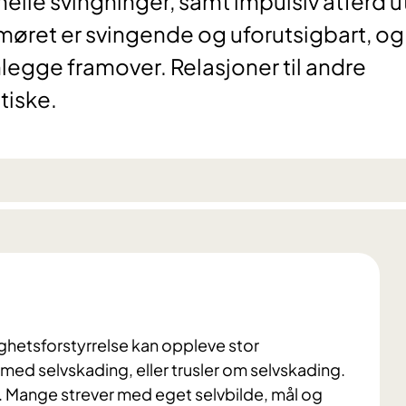
elle svingninger, samt impulsiv atferd 
øret er svingende og uforutsigbart, og
anlegge framover. Relasjoner til andre
tiske.
ghetsforstyrrelse kan oppleve stor
med selvskading, eller trusler om selvskading.
e. Mange strever med eget selvbilde, mål og