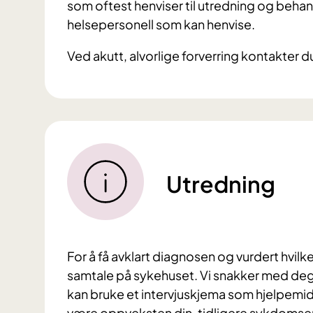
som oftest henviser til utredning og beha
helsepersonell som kan henvise.
Ved akutt, alvorlige forverring kontakter du
Utredning
For å få avklart diagnosen og vurdert hvil
samtale på sykehuset. Vi snakker med de
kan bruke et intervjuskjema som hjelpemid
være oppveksten din, tidligere sykdomserfa