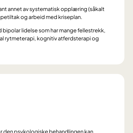
nt annet av systematisk opplæring (såkalt
petiltak og arbeid med kriseplan.
 bipolar lidelse som har mange fellestrekk,
l rytmeterapi, kognitiv atferdsterapi og
før den psykologiske behandlingen kan