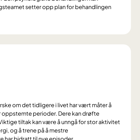
gsteamet setter opp plan for behandlingen
e om det tidligere i livet har vært måter å
er oppstemte perioder. Dere kan drøfte
ktige tiltak kan være å unngå for stor aktivitet
gi, og å trene på å mestre
har bidratt til nye episoder.