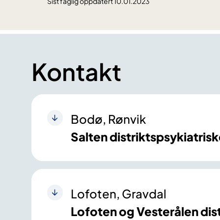
Sist faglig oppdatert 10.01.2023
Kontakt
Bodø, Rønvik
Salten distriktspsykiatris
Lofoten, Gravdal
Lofoten og Vesterålen dist