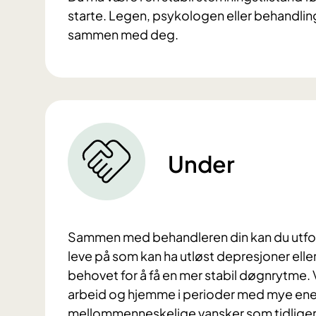
starte. L
egen, psykologen eller behandlin
sammen med deg.
Under
Sammen med behandleren din kan du utforsk
leve på som kan ha utløst depresjoner ell
behovet for å få en mer stabil døgnrytme. Vi
arbeid og hjemme i perioder med mye ener
mellommenneskelige vansker som tidligere 