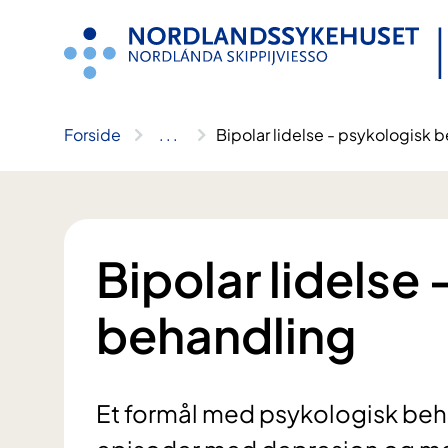
Hopp
til
innhold
Forside
..
.
Bipolar lidelse - psykologisk 
Bipolar lidelse
behandling
Et formål med psykologisk beha