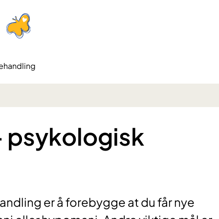
behandling
 - psykologisk
ndling er å forebygge at du får nye