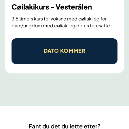
Cøilakikurs - Vesterålen
3,5 timers kurs for voksne med cøliaki og for
barn/ungdom med cøliaki og deres foresatte
C
ø
DATO KOMMER
i
l
a
k
i
k
u
r
s
Fant du det du lette etter?
-