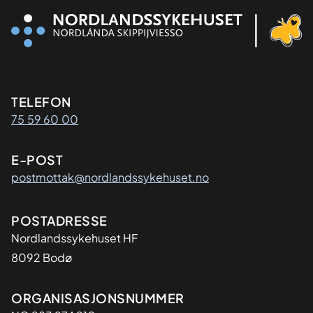
Kontaktinformasjon
TELEFON
75 59 60 00
E-POST
postmottak@nordlandssykehuset.no
Adresse
POSTADRESSE
Nordlandssykehuset HF
8092 Bodø
Organisasjon
ORGANISASJONSNUMMER