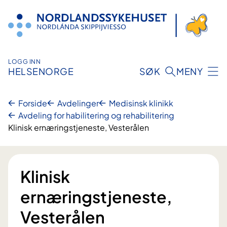
Hopp
til
innhold
LOGG INN
HELSENORGE
SØK
MENY
Forside
Avdelinger
Medisinsk klinikk
Avdeling for habilitering og rehabilitering
Klinisk ernæringstjeneste, Vesterålen
Klinisk
ernæringstjeneste,
Vesterålen