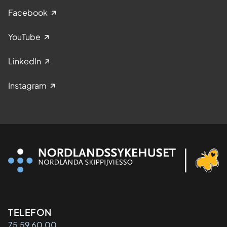
Facebook
YouTube
LinkedIn
Instagram
Kontaktinformasjon
TELEFON
75 59 60 00