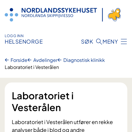
Hopp
til
innhold
LOGG INN
HELSENORGE
SØK
MENY
Forside
Avdelinger
Diagnostisk klinikk
Laboratoriet i Vesterålen
Laboratoriet i
Vesterålen
Laboratoriet i Vesterålen utfører en rekke
analyser både i blod og andre