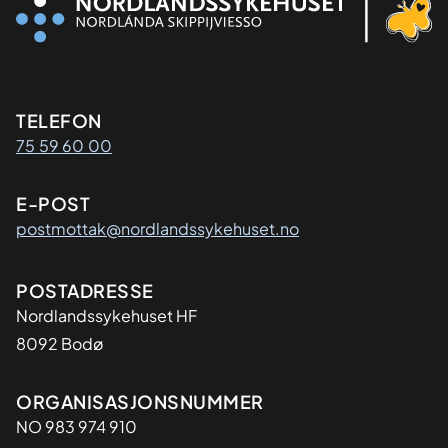
Kontaktinformasjon
TELEFON
75 59 60 00
E-POST
postmottak@nordlandssykehuset.no
Adresse
POSTADRESSE
Nordlandssykehuset HF
8092 Bodø
Organisasjon
ORGANISASJONSNUMMER
NO 983 974 910