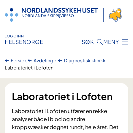
Hopp
til
innhold
LOGG INN
HELSENORGE
SØK
MENY
Forside
Avdelinger
Diagnostisk klinikk
Laboratoriet i Lofoten
Laboratoriet i Lofoten
Laboratoriet i Lofoten utfører en rekke
analyser både i blod og andre
kroppsvæsker døgnet rundt, hele året. Det