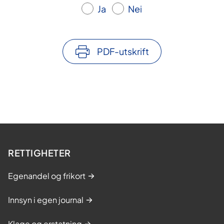
Ja
Nei
PDF-utskrift
RETTIGHETER
Egenandel og frikort
Innsyn i egen journal
Klage og erstatning