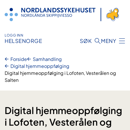
Hopp
til
innhold
LOGG INN
HELSENORGE
SØK
MENY
Forside
Samhandling
Digital hjemmeoppfølging
Digital hjemmeoppfølging i Lofoten, Vesterålen og
Salten
Digital hjemmeoppfølging
i Lofoten, Vesterålen og