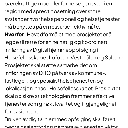
bærekraftige modeller for helsetjenester i en
region med spredt bosetning over store
avstander hvor helsepersonell og helsetjenester
må benyttes på en ressurseffektiv måte.
Hvorfor:
Hovedformålet med prosjektet er å
legge til rette for en helhetlig og koordinert
innføring av Digital hjemmeoppfølging i
Helsefellesskapet Lofoten, Vesterålen og Salten.
Prosjektet skal støtte samarbeidet om
innføringen av DHO på tvers av kommune-,
fastlege-, og spesialisthelsetjenesten og
lokalisasjon innad i Helsefellesskapet. Prosjektet
skal og sikre at teknologien fremmer effektive
tjenester som gir økt kvalitet og tilgjengelighet
for pasientene.
Bruken av digital hjemmeoppfølging skal føre til
bedre pasientforløp på tvers av tjenestenivå for