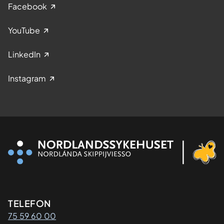
Facebook
YouTube
LinkedIn
Instagram
Kontaktinformasjon
TELEFON
75 59 60 00