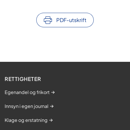
PDF-utskrift
RETTIGHETER
Egenandel og frikort
Innsyn i egen journal
Klage og erstatning