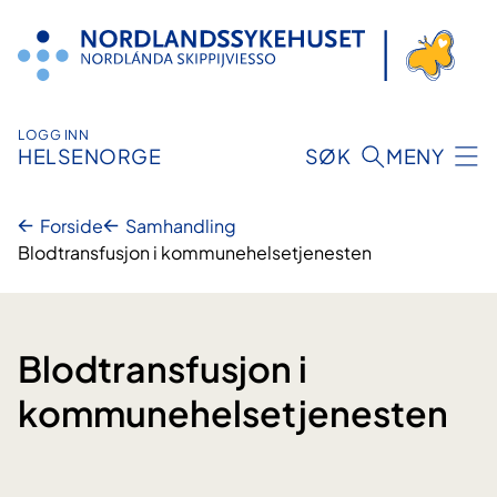
Hopp
til
innhold
LOGG INN
HELSENORGE
SØK
MENY
Forside
Samhandling
Blodtransfusjon i kommunehelsetjenesten
Blodtransfusjon i
kommunehelsetjenesten