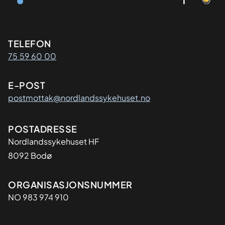
Kontaktinformasjon
TELEFON
75 59 60 00
E-POST
postmottak@nordlandssykehuset.no
Adresse
POSTADRESSE
Nordlandssykehuset HF
8092 Bodø
Organisasjon
ORGANISASJONSNUMMER
NO 983 974 910