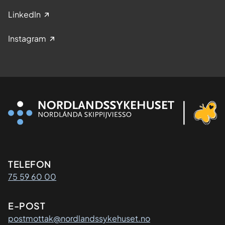
LinkedIn
Instagram
Kontaktinformasjon
TELEFON
75 59 60 00
E-POST
postmottak@nordlandssykehuset.no