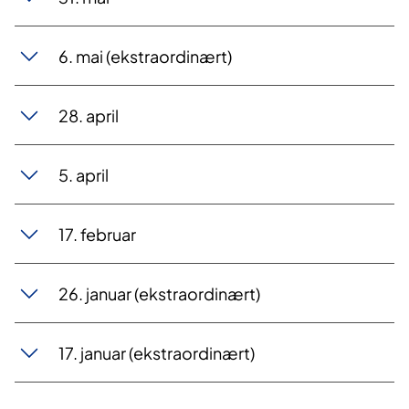
6. mai (ekstraor​dinært)
28. a​pril
5. ap​​ril
17. febru​​ar
26. janua​​r (ekstraordinært)
17. januar (ekstr​​aordinært)