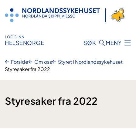
Hopp
til
innhold
LOGG INN
HELSENORGE
SØK
MENY
Forside
Om oss
Styret i Nordlandssykehuset
Styresaker fra 2022
Styresaker fra 2022