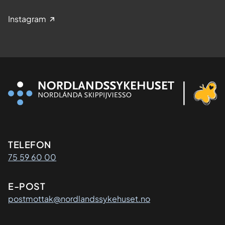
Instagram
Kontaktinformasjon
TELEFON
75 59 60 00
E-POST
postmottak@nordlandssykehuset.no