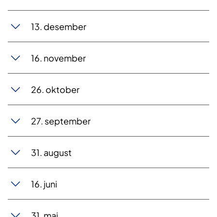
13. dese​​​m​​ber
16. novemb​​er
26. ok​​tober
27. s​​eptember
​31. august
16. j​​uni
31. m​ai