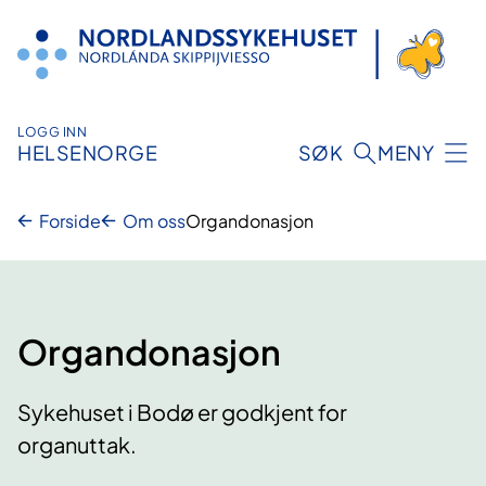
Hopp
til
innhold
LOGG INN
HELSENORGE
SØK
MENY
Forside
Om oss
Organdonasjon
Organdonasjon
Sykehuset i Bodø er godkjent for
organuttak.