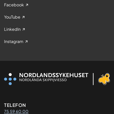
Facebook
YouTube
LinkedIn
Instagram
Kontaktinformasjon
TELEFON
75 59 60 00