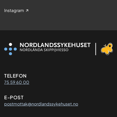
Instagram
Kontaktinformasjon
TELEFON
75 59 60 00
E-POST
postmottak@nordlandssykehuset.no