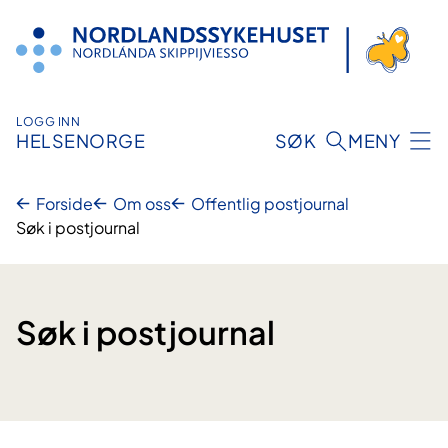
Hopp
til
innhold
LOGG INN
HELSENORGE
SØK
MENY
Forside
Om oss
Offentlig postjournal
Søk i postjournal
Søk i postjournal