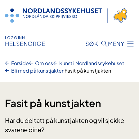
Hopp
til
innhold
LOGG INN
HELSENORGE
SØK
MENY
Forside
Om oss
Kunst i Nordlandssykehuset
Bli med på kunstjakten
Fasit på kunstjakten
Fasit på kunstjakten
Har du deltatt på kunstjakten og vil sjekke
svarene dine?