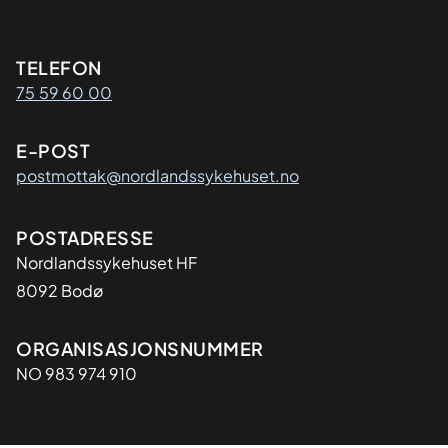
Kontaktinformasjon
TELEFON
75 59 60 00
E-POST
postmottak@nordlandssykehuset.no
Adresse
POSTADRESSE
Nordlandssykehuset HF
8092 Bodø
Organisasjon
ORGANISASJONSNUMMER
NO 983 974 910