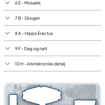
6 E - Mosaikk
7 B - Skogen
8 A - Hippo Erectus
9 F - Dag og natt
10 H - Arkitektonisk detalj