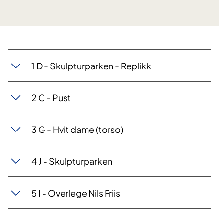
1 D - Skulpturparken - Replikk
2 C - Pust
3 G - Hvit dame (torso)
4 J - Skulpturparken
5 I - Overlege Nils Friis