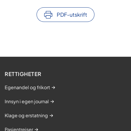
PDF-utskrift
RETTIGHETER
Egenandel og frikort
Innsyn i egen journal
Klage og erstatning
Pasientreiser