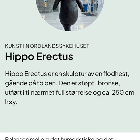
KUNST I NORDLANDSSYKEHUSET
Hippo Erectus
Hippo Erectus er en skulptur av en flodhest,
gående på to ben. Den er støpt i bronse,
utført i tilnærmet full størrelse og ca. 250 cm
høy.
Balansen mellom det humoristiske og det