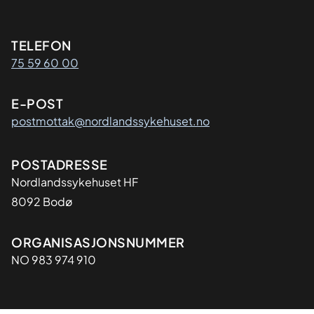
Kontaktinformasjon
TELEFON
75 59 60 00
E-POST
postmottak@nordlandssykehuset.no
Adresse
POSTADRESSE
Nordlandssykehuset HF
8092 Bodø
Organisasjon
ORGANISASJONSNUMMER
NO 983 974 910