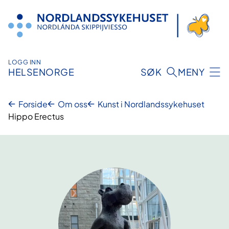
Hopp
til
innhold
LOGG INN
HELSENORGE
SØK
MENY
Forside
Om oss
Kunst i Nordlandssykehuset
Hippo Erectus