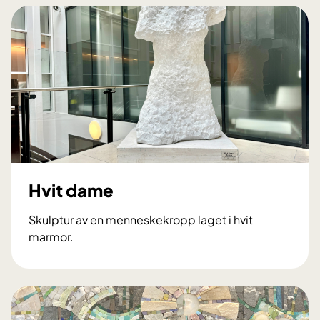
p
p
o
E
r
e
c
t
u
s
Hvit dame
Skulptur av en menneskekropp laget i hvit
marmor.
H
v
i
t