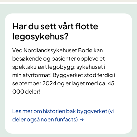
i
l
s
Har du sett vårt flotte
F
r
legosykehus?
i
i
Ved Nordlandssykehuset Bodø kan
s
besøkende og pasienter oppleve et
spektakulært legobygg: sykehuset i
miniatyrformat! Byggverket stod ferdig i
september 2024 og er laget med ca. 45
000 deler!
Les mer om historien bak byggverket (vi
deler også noen funfacts)