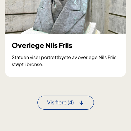
l
a
r
b
e
i
Overlege Nils Friis
d
/
Statuen viser portrettbyste av overlege Nils Friis,
M
støpt i bronse.
o
O
s
v
a
e
i
r
k
l
Vis flere
(4)
k
e
g
e
N