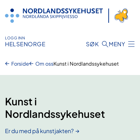
Hopp
til
innhold
LOGG INN
HELSENORGE
SØK
MENY
Forside
Om oss
Kunst i Nordlandssykehuset
Kunst i
Nordlandssykehuset
Er du med på kunstjakten?