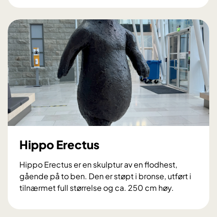
l
a
j
g
o
g
n
a
t
t
Hippo Erectus
Hippo Erectus er en skulptur av en flodhest,
gående på to ben. Den er støpt i bronse, utført i
tilnærmet full størrelse og ca. 250 cm høy.
H
i