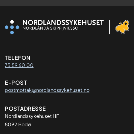
Kontaktinformasjon
TELEFON
75 59 60 00
E-POST
postmottak@nordlandssykehuset.no
Adresse
POSTADRESSE
Nordlandssykehuset HF
8092 Bodø