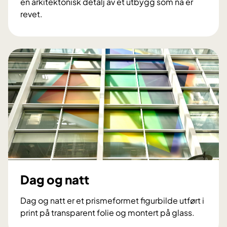
en arkitektonisk detalj av et utbygg som nå er
revet.
A
r
k
i
t
e
k
t
o
n
i
s
k
Dag og natt
d
e
Dag og natt er et prismeformet figurbilde utført i
t
print på transparent folie og montert på glass.
a
D