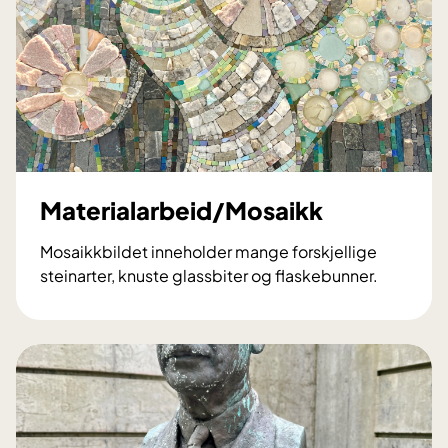
d
a
m
e
Materialarbeid/Mosaikk
Mosaikkbildet inneholder mange forskjellige
steinarter, knuste glassbiter og flaskebunner.
M
a
t
e
r
i
a