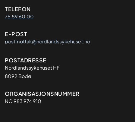
Kontaktinformasjon
TELEFON
75 59 60 00
E-POST
postmottak@nordlandssykehuset.no
Adresse
POSTADRESSE
Nordlandssykehuset HF
8092 Bodø
Organisasjon
ORGANISASJONSNUMMER
NO 983 974 910