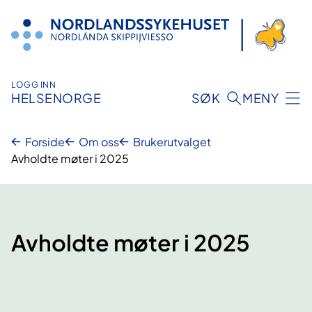
Hopp
til
innhold
LOGG INN
HELSENORGE
SØK
MENY
Forside
Om oss
Brukerutvalget
Avholdte møter i 2025
Avholdte møter i 2025