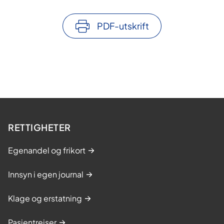
d
PDF-utskrift
RETTIGHETER
Egenandel og frikort
Innsyn i egen journal
Klage og erstatning
Pasientreiser