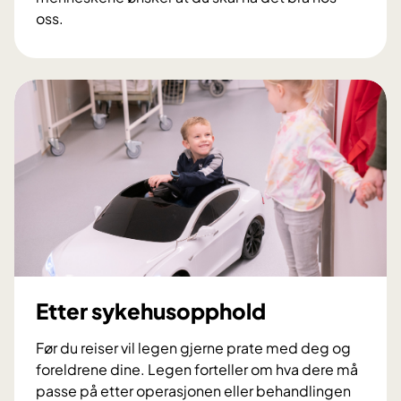
oss.
M
e
n
s
d
u
e
r
p
å
s
y
k
Etter sykehusopphold
e
h
Før du reiser vil legen gjerne prate med deg og
u
foreldrene dine. Legen forteller om hva dere må
s
passe på etter operasjonen eller behandlingen