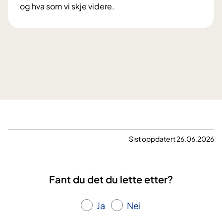
e
og hva som vi skje videre.
t
E
t
t
e
r
s
y
k
e
h
u
Sist oppdatert 26.06.2026
s
o
p
Fant du det du lette etter?
p
h
Ja
Nei
o
l