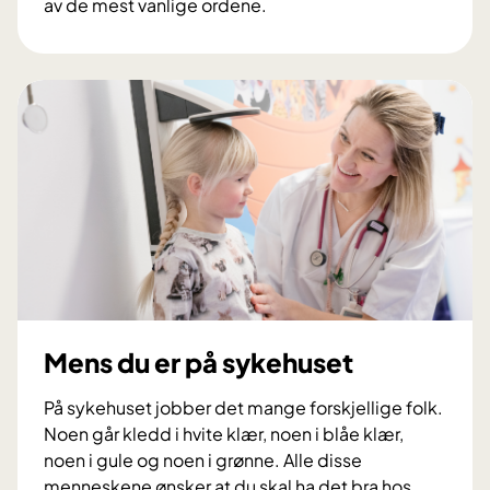
av de mest vanlige ordene.
S
y
k
e
h
u
s
o
r
d
b
o
k
Mens du er på sykehuset
På sykehuset jobber det mange forskjellige folk.
Noen går kledd i hvite klær, noen i blåe klær,
noen i gule og noen i grønne. Alle disse
menneskene ønsker at du skal ha det bra hos