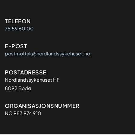
Kontaktinformasjon
TELEFON
75 59 60 00
E-POST
postmottak@nordlandssykehuset.no
Adresse
POSTADRESSE
Nordlandssykehuset HF
8092 Bodø
Organisasjon
ORGANISASJONSNUMMER
NO 983 974 910