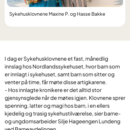
Sykehusklovnene Maxine P. og Hasse Bakke
I dag er Sykehusklovnene et fast, månedlig
innslag hos Nordlandssykehuset, hvor barn som
er innlagt i sykehuset, samt barn som sitter og
venter på time, får møte disse artigkarene.
- Hos innlagte kronikere er det alltid stor
gjensynsglede når de møtes igjen. Klovnene sprer
spenning, latter og magi hos barn, i en ellers
kjedelig og trasig sykehustilværelse, sier barne-
og ungdomsarbeider Silje Hageengen Lundeng
ved Barneavdelingen.