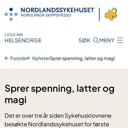
Hopp
til
innhold
LOGG INN
HELSENORGE
SØK
MENY
Forside
Nyheter
Sprer spenning, latter og magi
Sprer spenning, latter og
magi
Det er over tre år siden Sykehusklovnene
besøkte Nordlandssykehuset for første