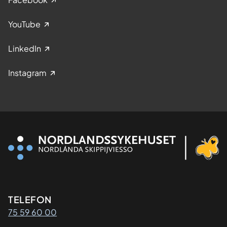
YouTube
LinkedIn
Instagram
Kontaktinformasjon
TELEFON
75 59 60 00