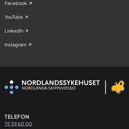
Facebook
YouTube
LinkedIn
Instagram
Kontaktinformasjon
TELEFON
75 59 60 00