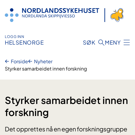
Hopp
til
innhold
LOGG INN
HELSENORGE
SØK
MENY
Forside
Nyheter
Styrker samarbeidet innen forskning
Styrker samarbeidet innen
forskning
Det opprettes nå en egen forskningsgruppe